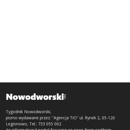
Tygodnik Nowodworski,
pismo wydawane przez: "Agencja TiO" ul. Rynek 2, 05-120
Legionowo, Tel.: 733 055 002
An informational portal focusing on news from northern