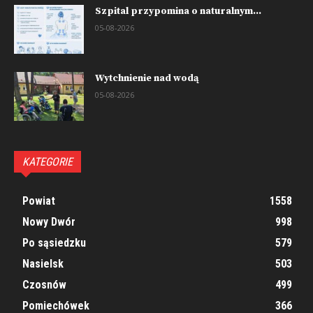
Szpital przypomina o naturalnym...
05-08-2026
Wytchnienie nad wodą
05-08-2026
KATEGORIE
Powiat
1558
Nowy Dwór
998
Po sąsiedzku
579
Nasielsk
503
Czosnów
499
Pomiechówek
366