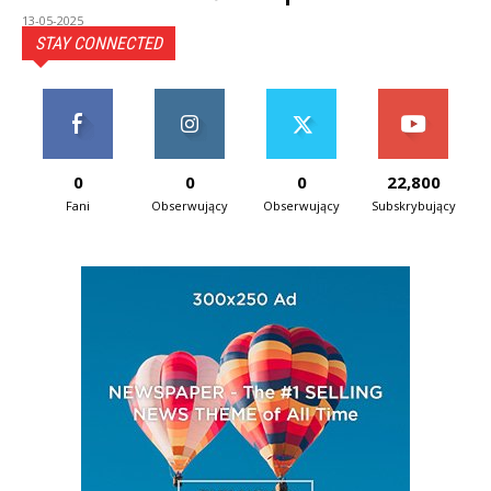
13-05-2025
STAY CONNECTED
0
0
0
22,800
Fani
Obserwujący
Obserwujący
Subskrybujący