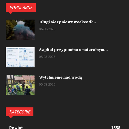
POPULARNE
Długi sierpniowy weekend?...
06-08-2026
Szpital przypomina o naturalnym...
05-08-2026
Wytchnienie nad wodą
05-08-2026
KATEGORIE
Powiat
1558