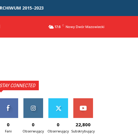
RCHIWUM 2015-2023
I
C
17.6
Nowy Dwór Mazowiecki
STAY CONNECTED
0
0
0
22,800
Fani
Obserwujący
Obserwujący
Subskrybujący