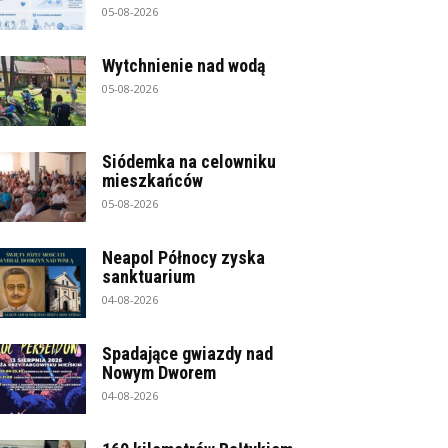
05-08-2026
Wytchnienie nad wodą
05-08-2026
Siódemka na celowniku
mieszkańców
05-08-2026
Neapol Północy zyska
sanktuarium
04-08-2026
Spadające gwiazdy nad
Nowym Dworem
04-08-2026