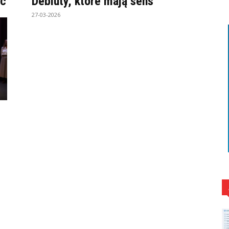
yc
Debiuty, które mają sens
27-03-2026