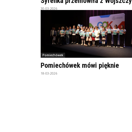
Syrenka przemówiła z Wojszcz
30-03-2026
Pomiechówek
Pomiechówek mówi pięknie
18-03-2026