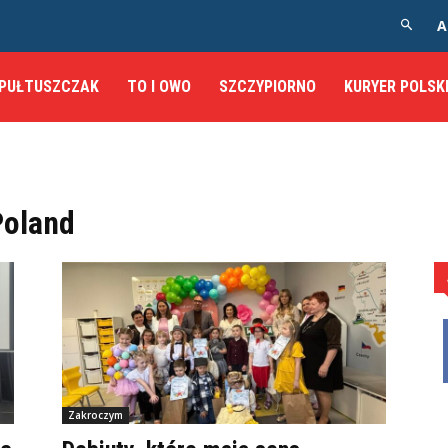
A
PUŁTUSZCZAK
TO I OWO
SZCZYPIORNO
KURYER POLSK
Poland
Zakroczym