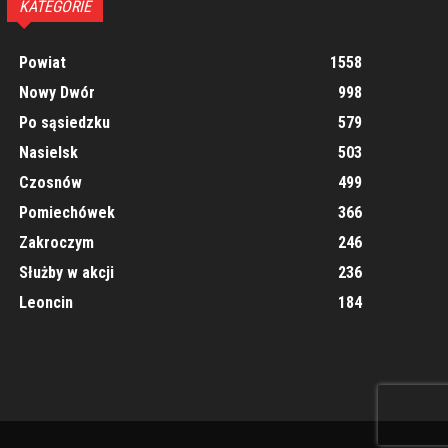
KATEGORIE
Powiat
1558
Nowy Dwór
998
Po sąsiedzku
579
Nasielsk
503
Czosnów
499
Pomiechówek
366
Zakroczym
246
Służby w akcji
236
Leoncin
184