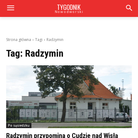
TYGODNIK
Nowodworski
Strona główna
Tagi
Radzymin
Tag:
Radzymin
Po sąsiedzku
Radzymin przypomina o Cudzie nad Wisłą