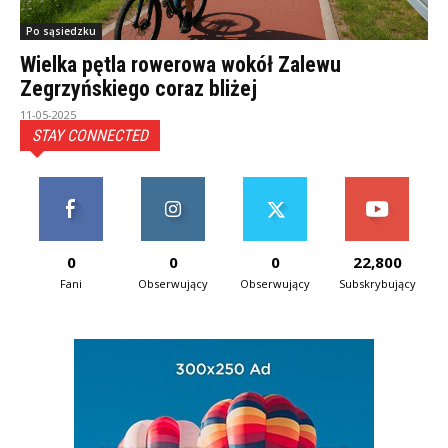
Po sąsiedzku
Wielka pętla rowerowa wokół Zalewu
Zegrzyńskiego coraz bliżej
11-05-2025
STAY CONNECTED
0
0
0
22,800
Fani
Obserwujący
Obserwujący
Subskrybujący