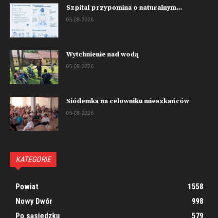
Szpital przypomina o naturalnym...
05-08-2026
Wytchnienie nad wodą
05-08-2026
Siódemka na celowniku mieszkańców
05-08-2026
KATEGORIE
Powiat
1558
Nowy Dwór
998
Po sąsiedzku
579