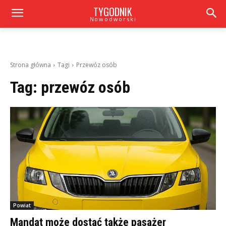
TYGODNIK
Nowodworski
Strona główna
Tagi
Przewóz osób
Tag:
przewóz osób
Powiat
Mandat może dostać także pasażer