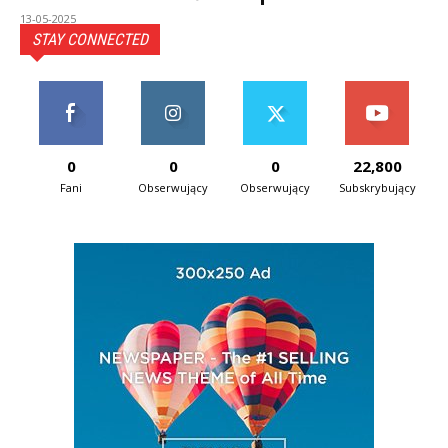
13-05-2025
STAY CONNECTED
0
0
0
22,800
Fani
Obserwujący
Obserwujący
Subskrybujący