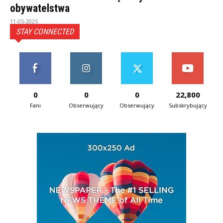
obywatelstwa
11-05-2025
STAY CONNECTED
0
0
0
22,800
Fani
Obserwujący
Obserwujący
Subskrybujący