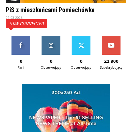
Powiat
PiS z mieszkańcami Pomiechówka
02-03-2026
STAY CONNECTED
0
0
0
22,800
Fani
Obserwujący
Obserwujący
Subskrybujący