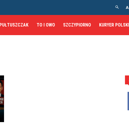
A
PUŁTUSZCZAK
TO I OWO
SZCZYPIORNO
KURYER POLSK