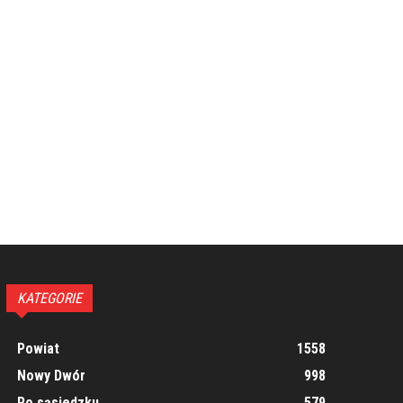
KATEGORIE
Powiat
1558
Nowy Dwór
998
Po sąsiedzku
579