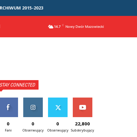
RCHIWUM 2015-2023
I
C
14.7
Nowy Dwór Mazowiecki
STAY CONNECTED
0
0
0
22,800
Fani
Obserwujący
Obserwujący
Subskrybujący