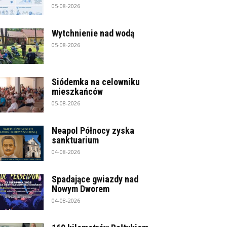
05-08-2026
Wytchnienie nad wodą
05-08-2026
Siódemka na celowniku
mieszkańców
05-08-2026
Neapol Północy zyska
sanktuarium
04-08-2026
Spadające gwiazdy nad
Nowym Dworem
04-08-2026