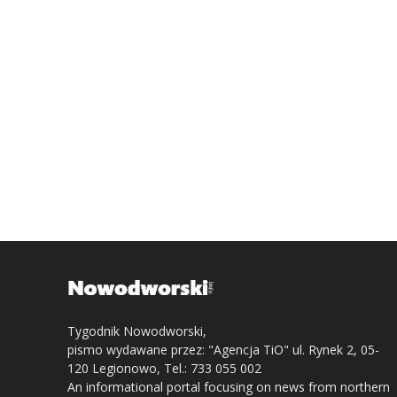
Tygodnik Nowodworski,
pismo wydawane przez: "Agencja TiO" ul. Rynek 2, 05-
120 Legionowo, Tel.: 733 055 002
An informational portal focusing on news from northern