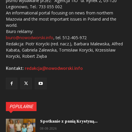
pismo wydawane przez: "Agencja TiO" ul. Rynek 2, 05-120
Legionowo, Tel.: 733 055 002
An informational portal focusing on news from northern
Mazovia and the most important issues in Poland and the
world.
Biuro reklamy:
biuro@nowodworski.info
, tel. 512-405-972
Redakcja: Piotr Korycki (red. nacz.), Barbara Malewska, Alfred
Kabata, Gabriela Zalewska, Tomisław Korycki, Krzesisław
Korycki, Robert Zięba
Kontakt:
redakcja@nowodworski.info
POPULARNE
Spotkanie z panią Krystyną...
08-08-2026