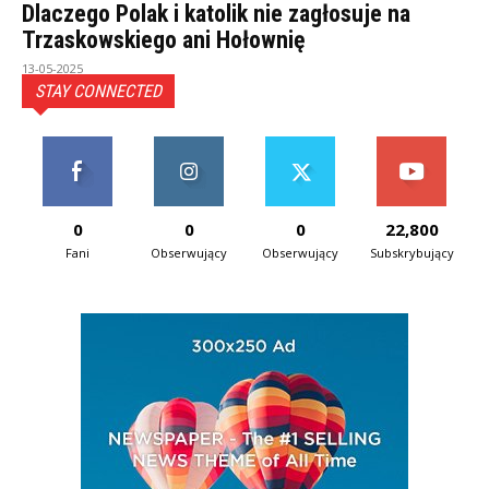
Dlaczego Polak i katolik nie zagłosuje na
Trzaskowskiego ani Hołownię
13-05-2025
STAY CONNECTED
0
0
0
22,800
Fani
Obserwujący
Obserwujący
Subskrybujący