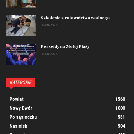
Szkolenie z ratownictwa wodnego
08-08-2026
Perseidy na Złotej Plaży
08-08-2026
KATEGORIE
Powiat
1560
Nowy Dwór
1000
Po sąsiedzku
581
Nasielsk
504