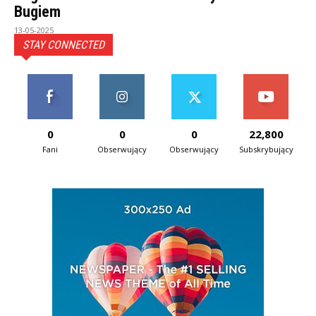
Bugiem
13-05-2025
STAY CONNECTED
0
0
0
22,800
Fani
Obserwujący
Obserwujący
Subskrybujący