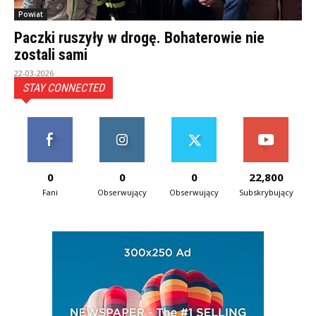
Powiat
Paczki ruszyły w drogę. Bohaterowie nie
zostali sami
22-03-2026
STAY CONNECTED
0
0
0
22,800
Fani
Obserwujący
Obserwujący
Subskrybujący