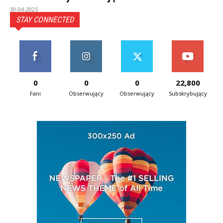
30-04-2025
STAY CONNECTED
0
0
0
22,800
Fani
Obserwujący
Obserwujący
Subskrybujący