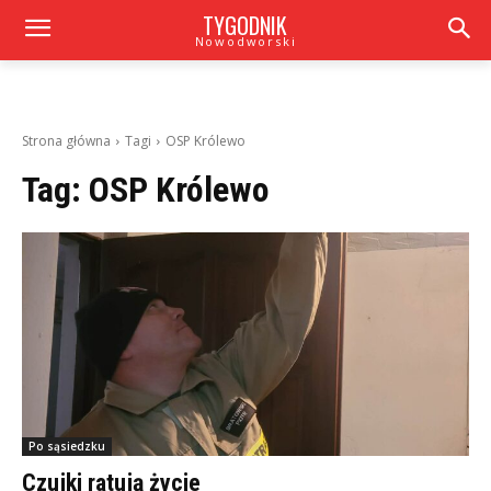
TYGODNIK
Nowodworski
Strona główna
Tagi
OSP Królewo
Tag:
OSP Królewo
Po sąsiedzku
Czujki ratują życie