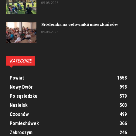
05-08-2026
Siódemka na celowniku mieszkańców
05-08-2026
KATEGORIE
Powiat
1558
Nowy Dwór
998
Po sąsiedzku
579
Nasielsk
503
Czosnów
499
Pomiechówek
366
Zakroczym
246