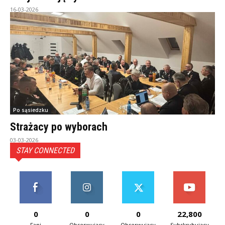
16-03-2026
Po sąsiedzku
Strażacy po wyborach
03-03-2026
STAY CONNECTED
0
0
0
22,800
Fani
Obserwujący
Obserwujący
Subskrybujący