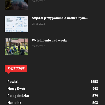
06-08-2026
Szpital przypomina o naturalnym...
05-08-2026
Wytchnienie nad wodą
05-08-2026
KATEGORIE
Powiat
1558
Nowy Dwór
998
Po sąsiedzku
579
Nasielsk
503