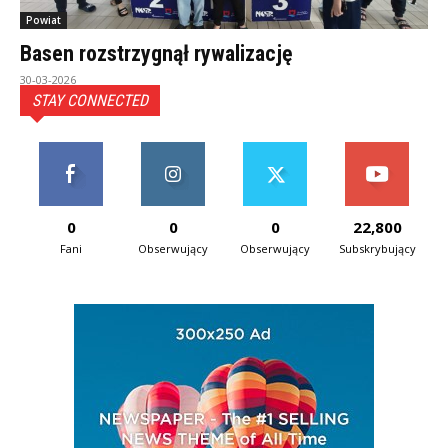
Powiat
Basen rozstrzygnął rywalizację
30-03-2026
STAY CONNECTED
0
0
0
22,800
Fani
Obserwujący
Obserwujący
Subskrybujący