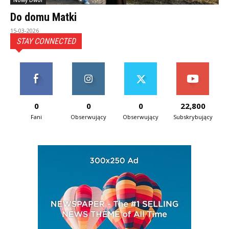
Nowy Dwór
Do domu Matki
15-03-2026
STAY CONNECTED
0
0
0
22,800
Fani
Obserwujący
Obserwujący
Subskrybujący