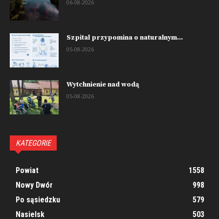
06-08-2026
Szpital przypomina o naturalnym...
05-08-2026
Wytchnienie nad wodą
05-08-2026
KATEGORIE
Powiat
1558
Nowy Dwór
998
Po sąsiedzku
579
Nasielsk
503