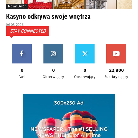
Nowy Dwór
Kasyno odkrywa swoje wnętrza
06-03-2026
STAY CONNECTED
0
0
0
22,800
Fani
Obserwujący
Obserwujący
Subskrybujący