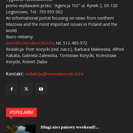
pismo wydawane przez: "Agencja TiO" ul. Rynek 2, 05-120
Legionowo, Tel.: 733 055 002
An informational portal focusing on news from northern
Mazovia and the most important issues in Poland and the
world.
Biuro reklamy:
biuro@nowodworski.info
, tel. 512-405-972
Redakcja: Piotr Korycki (red. nacz.), Barbara Malewska, Alfred
Kabata, Gabriela Zalewska, Tomisław Korycki, Krzesisław
Korycki, Robert Zięba
Kontakt:
redakcja@nowodworski.info
POPULARNE
Długi sierpniowy weekend?...