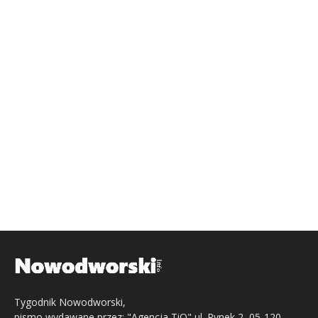
Tygodnik Nowodworski,
pismo wydawane przez: "Agencja TiO" ul. Rynek 2, 05-120