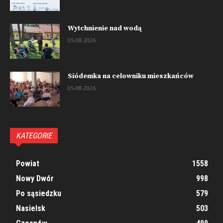
Wytchnienie nad wodą
05-08-2026
Siódemka na celowniku mieszkańców
05-08-2026
KATEGORIE
Powiat
1558
Nowy Dwór
998
Po sąsiedzku
579
Nasielsk
503