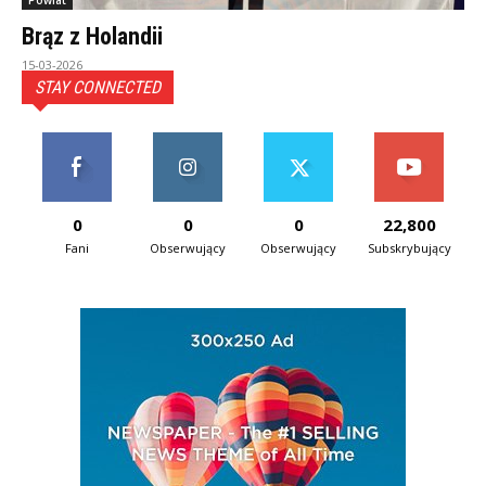
Powiat
Brąz z Holandii
15-03-2026
STAY CONNECTED
0
0
0
22,800
Fani
Obserwujący
Obserwujący
Subskrybujący