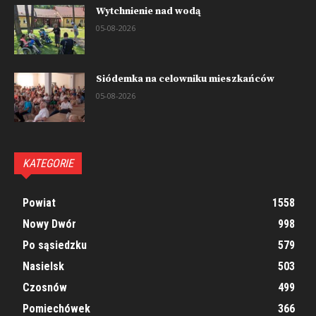
Wytchnienie nad wodą
05-08-2026
Siódemka na celowniku mieszkańców
05-08-2026
KATEGORIE
Powiat
1558
Nowy Dwór
998
Po sąsiedzku
579
Nasielsk
503
Czosnów
499
Pomiechówek
366