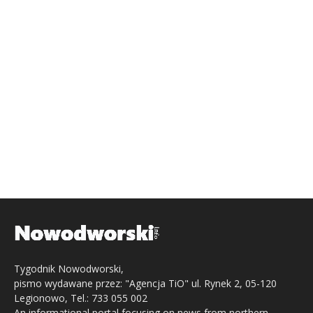
Tygodnik Nowodworski,
pismo wydawane przez: "Agencja TiO" ul. Rynek 2, 05-120
Legionowo, Tel.: 733 055 002
An informational portal focusing on news from northern