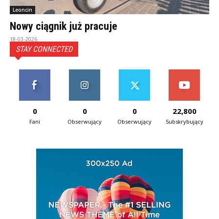
Leoncin
Nowy ciągnik już pracuje
18-03-2026
STAY CONNECTED
0
0
0
22,800
Fani
Obserwujący
Obserwujący
Subskrybujący