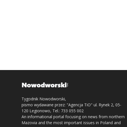
Tygodnik Nowodworski,
pismo wydawane przez: "Agencja TiO" ul. Rynek 2, 05-
120 Legionowo, Tel.: 733 055 002
An informational portal focusing on news from northern
Mazovia and the most important issues in Poland and