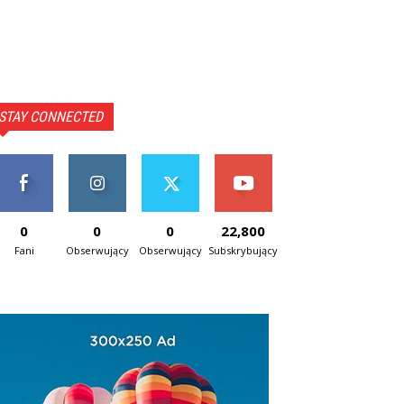
STAY CONNECTED
0
0
0
22,800
Fani
Obserwujący
Obserwujący
Subskrybujący