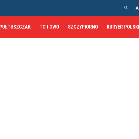
A
PUŁTUSZCZAK
TO I OWO
SZCZYPIORNO
KURYER POLSK