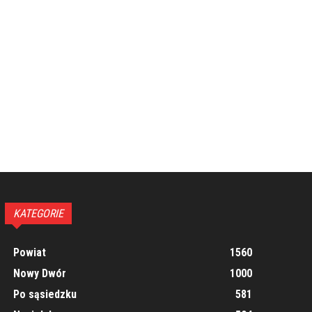
KATEGORIE
Powiat
1560
Nowy Dwór
1000
Po sąsiedzku
581