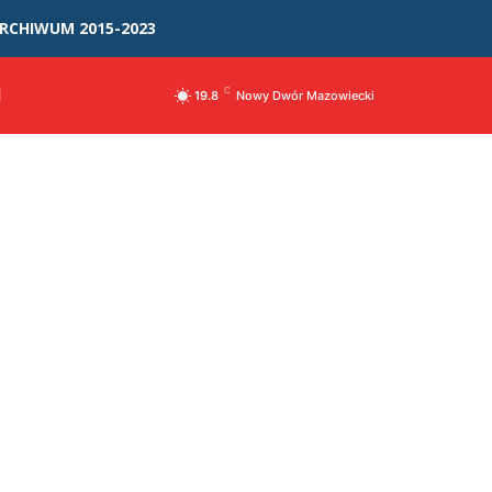
RCHIWUM 2015-2023
I
C
19.8
Nowy Dwór Mazowiecki