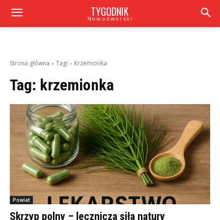
TYGODNIK
Nowodworski
Strona główna
Tagi
Krzemionka
Tag:
krzemionka
Powiat
Skrzyp polny – lecznicza siła natury