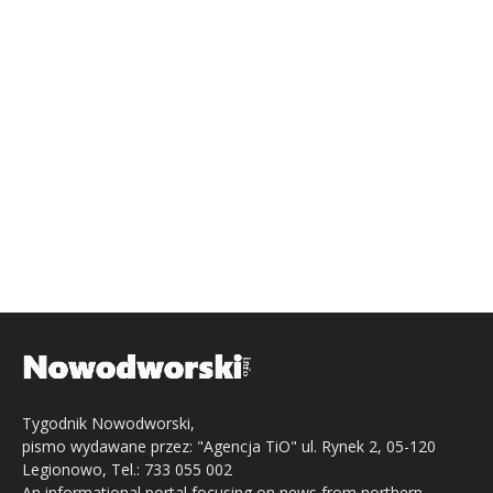
Tygodnik Nowodworski,
pismo wydawane przez: "Agencja TiO" ul. Rynek 2, 05-120
Legionowo, Tel.: 733 055 002
An informational portal focusing on news from northern