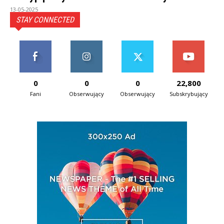
13-05-2025
STAY CONNECTED
0
0
0
22,800
Fani
Obserwujący
Obserwujący
Subskrybujący