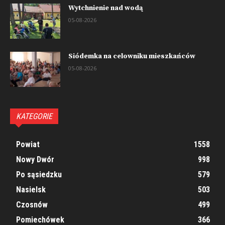
Wytchnienie nad wodą
05-08-2026
Siódemka na celowniku mieszkańców
05-08-2026
KATEGORIE
Powiat
1558
Nowy Dwór
998
Po sąsiedzku
579
Nasielsk
503
Czosnów
499
Pomiechówek
366