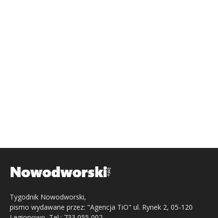
Tygodnik Nowodworski,
pismo wydawane przez: "Agencja TiO" ul. Rynek 2, 05-120
Legionowo, Tel.: 733 055 002