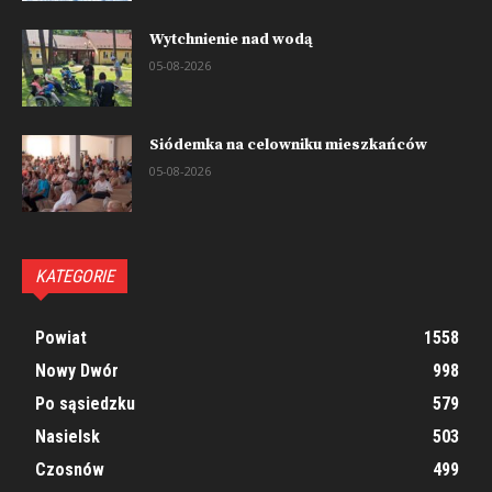
Wytchnienie nad wodą
05-08-2026
Siódemka na celowniku mieszkańców
05-08-2026
KATEGORIE
Powiat
1558
Nowy Dwór
998
Po sąsiedzku
579
Nasielsk
503
Czosnów
499