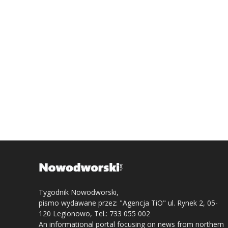
Tygodnik Nowodworski,
pismo wydawane przez: "Agencja TiO" ul. Rynek 2, 05-
120 Legionowo, Tel.: 733 055 002
An informational portal focusing on news from northern