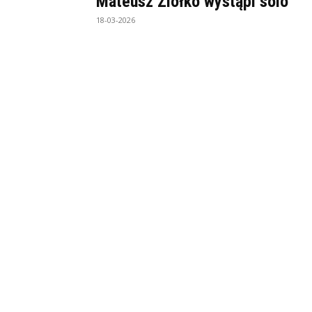
Mateusz Ziółko wystąpi solo
18-03-2026