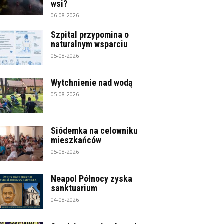
wsi?
06-08-2026
Szpital przypomina o
naturalnym wsparciu
05-08-2026
Wytchnienie nad wodą
05-08-2026
Siódemka na celowniku
mieszkańców
05-08-2026
Neapol Północy zyska
sanktuarium
04-08-2026