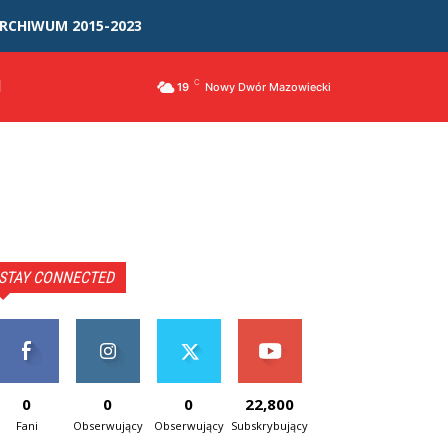
RCHIWUM 2015-2023
I
C
19
Nowy Dwór Mazowiecki
STAY CONNECTED
0
0
0
22,800
Fani
Obserwujący
Obserwujący
Subskrybujący