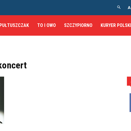
A
PUŁTUSZCZAK
TO I OWO
SZCZYPIORNO
KURYER POLSK
koncert