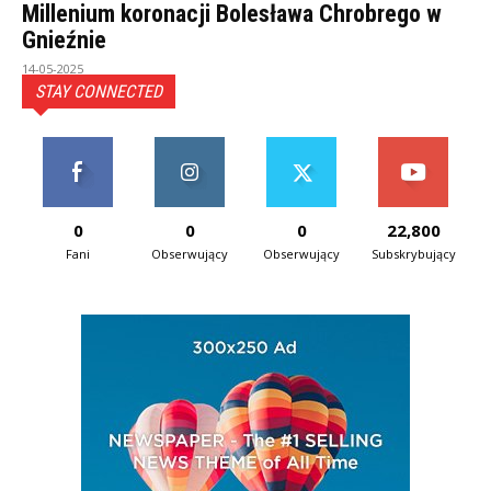
Millenium koronacji Bolesława Chrobrego w
Gnieźnie
14-05-2025
STAY CONNECTED
0
0
0
22,800
Fani
Obserwujący
Obserwujący
Subskrybujący