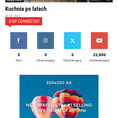
Nowy Dwór
Kuchnia po latach
20-03-2026
STAY CONNECTED
0
0
0
22,800
Fani
Obserwujący
Obserwujący
Subskrybujący