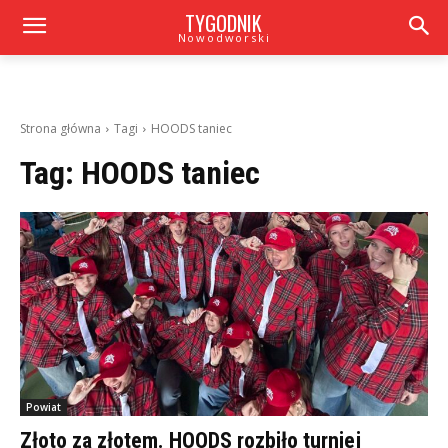
TYGODNIK
Nowodworski
Strona główna
Tagi
HOODS taniec
Tag:
HOODS taniec
Powiat
Złoto za złotem. HOODS rozbiło turniej