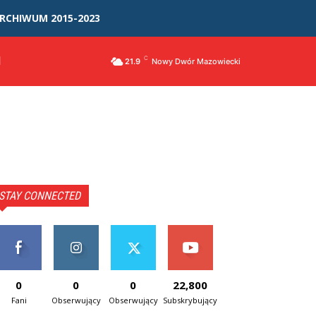
RCHIWUM 2015-2023
I
C
21.9
Nowy Dwór Mazowiecki
STAY CONNECTED
0
0
0
22,800
Fani
Obserwujący
Obserwujący
Subskrybujący