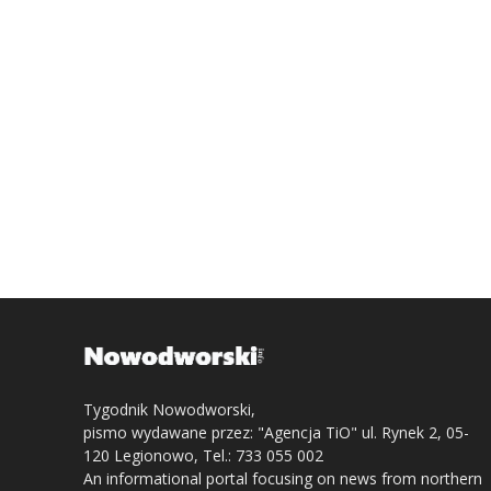
Tygodnik Nowodworski,
pismo wydawane przez: "Agencja TiO" ul. Rynek 2, 05-
120 Legionowo, Tel.: 733 055 002
An informational portal focusing on news from northern