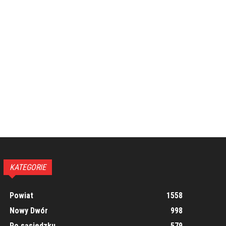
KATEGORIE
Powiat
1558
Nowy Dwór
998
Po sąsiedzku
579