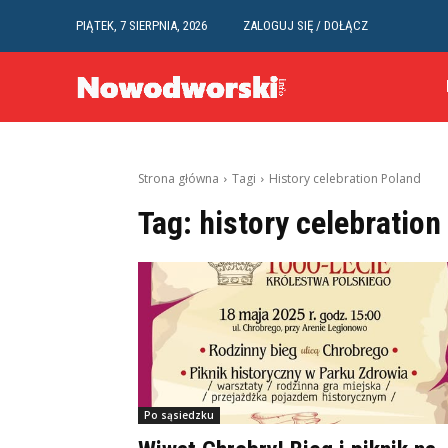
PIĄTEK, 7 SIERPNIA, 2026
ZALOGUJ SIĘ / DOŁĄCZ
Strona główna
Tagi
History celebration Poland
Tag:
history celebration
Po sąsiedzku