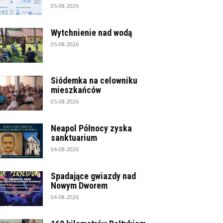
05-08-2026
Wytchnienie nad wodą
05-08-2026
Siódemka na celowniku
mieszkańców
05-08-2026
Neapol Północy zyska
sanktuarium
04-08-2026
Spadające gwiazdy nad
Nowym Dworem
04-08-2026