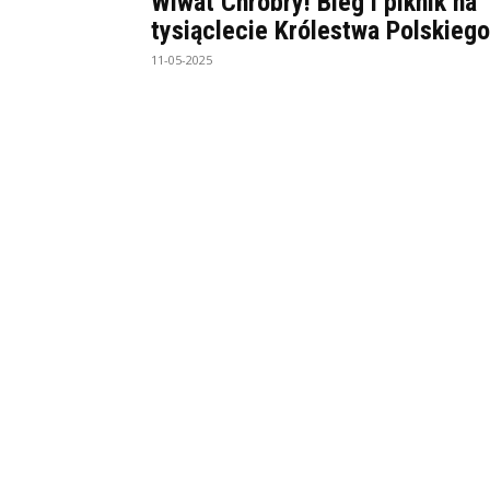
Wiwat Chrobry! Bieg i piknik na
tysiąclecie Królestwa Polskiego
11-05-2025