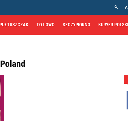
A
PUŁTUSZCZAK
TO I OWO
SZCZYPIORNO
KURYER POLSK
 Poland