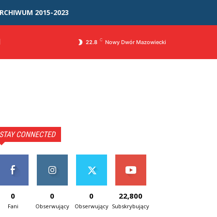
RCHIWUM 2015-2023
I
C
22.8
Nowy Dwór Mazowiecki
STAY CONNECTED
0
0
0
22,800
Fani
Obserwujący
Obserwujący
Subskrybujący