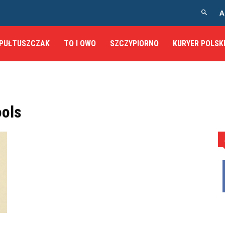
A
PUŁTUSZCZAK
TO I OWO
SZCZYPIORNO
KURYER POLSK
ools