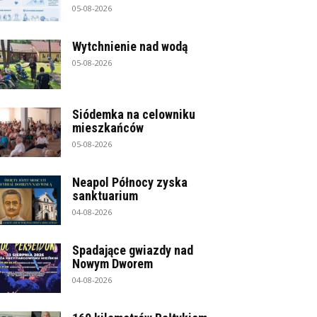
05-08-2026
Wytchnienie nad wodą
05-08-2026
Siódemka na celowniku
mieszkańców
05-08-2026
Neapol Północy zyska
sanktuarium
04-08-2026
Spadające gwiazdy nad
Nowym Dworem
04-08-2026