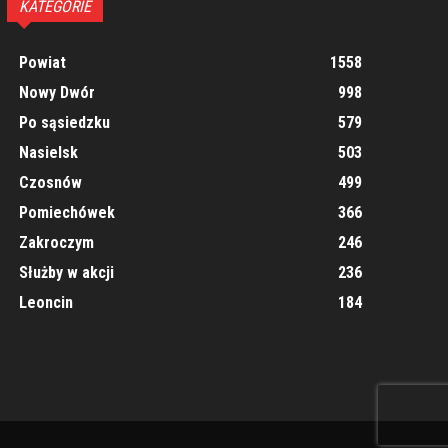
KATEGORIE
Powiat
1558
Nowy Dwór
998
Po sąsiedzku
579
Nasielsk
503
Czosnów
499
Pomiechówek
366
Zakroczym
246
Służby w akcji
236
Leoncin
184