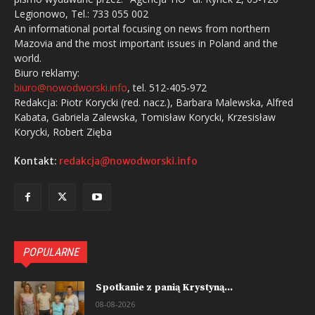
Legionowo, Tel.: 733 055 002
An informational portal focusing on news from northern
Mazovia and the most important issues in Poland and the
world.
Biuro reklamy:
biuro@nowodworski.info
, tel. 512-405-972
Redakcja: Piotr Korycki (red. nacz.), Barbara Malewska, Alfred
Kabata, Gabriela Zalewska, Tomisław Korycki, Krzesisław
Korycki, Robert Zięba
Kontakt:
redakcja@nowodworski.info
POPULARNE
Spotkanie z panią Krystyną...
08-08-2026