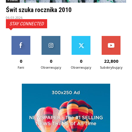
Powiat
Świt szuka rocznika 2010
06-03-2026
STAY CONNECTED
0
0
0
22,800
Fani
Obserwujący
Obserwujący
Subskrybujący