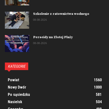
Szkolenie z ratownictwa wodnego
08-08-2026
Perseidy na Złotej Plaży
08-08-2026
KATEGORIE
Powiat
1560
Nowy Dwór
1000
Po sąsiedzku
581
Nasielsk
504