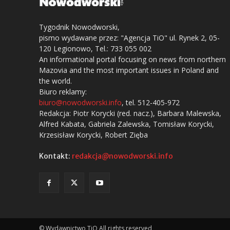
Tygodnik Nowodworski,
pismo wydawane przez: "Agencja TiO" ul. Rynek 2, 05-
120 Legionowo, Tel.: 733 055 002
An informational portal focusing on news from northern
Mazovia and the most important issues in Poland and
the world.
Biuro reklamy:
biuro@nowodworski.info
, tel. 512-405-972
Redakcja: Piotr Korycki (red. nacz.), Barbara Malewska,
Alfred Kabata, Gabriela Zalewska, Tomisław Korycki,
Krzesisław Korycki, Robert Zięba
Kontakt:
redakcja@nowodworski.info
© Wydawnictwo TiO All rights reserved