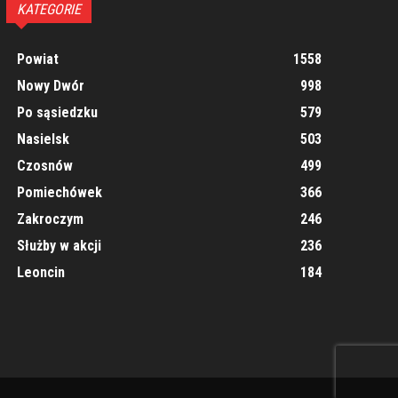
KATEGORIE
Powiat
1558
Nowy Dwór
998
Po sąsiedzku
579
Nasielsk
503
Czosnów
499
Pomiechówek
366
Zakroczym
246
Służby w akcji
236
Leoncin
184