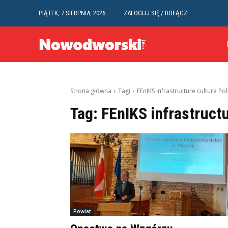
PIĄTEK, 7 SIERPNIA, 2026
ZALOGUJ SIĘ / DOŁĄCZ
Strona główna
Tagi
FEnIKS infrastructure culture Po
Tag:
FEnIKS infrastruct
Powiat