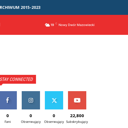
RCHIWUM 2015-2023
I
C
19
Nowy Dwór Mazowiecki
STAY CONNECTED
0
0
0
22,800
Fani
Obserwujący
Obserwujący
Subskrybujący