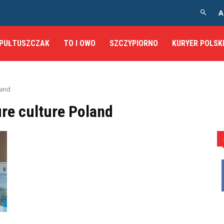
A
PUŁTUSZCZAK
TO I OWO
SZCZYPIORNO
KURYER POLSK
land
ure culture Poland