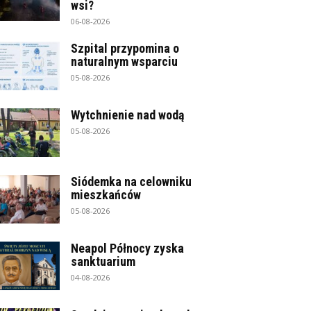
wsi?
06-08-2026
Szpital przypomina o
naturalnym wsparciu
05-08-2026
Wytchnienie nad wodą
05-08-2026
Siódemka na celowniku
mieszkańców
05-08-2026
Neapol Północy zyska
sanktuarium
04-08-2026