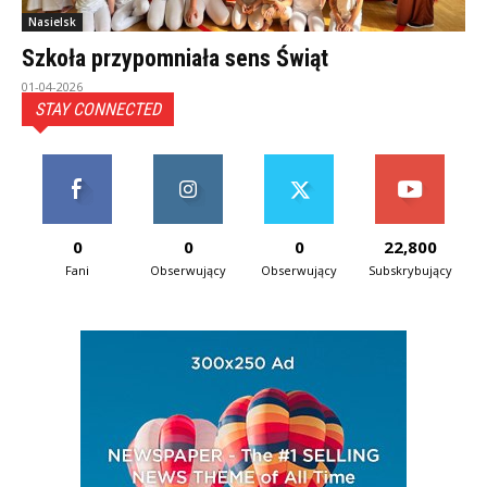
Nasielsk
Szkoła przypomniała sens Świąt
01-04-2026
STAY CONNECTED
0
0
0
22,800
Fani
Obserwujący
Obserwujący
Subskrybujący