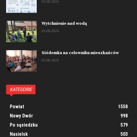
05-08-2026
Wytchnienie nad wodą
05-08-2026
Siódemka na celowniku mieszkańców
05-08-2026
KATEGORIE
Powiat
1558
Nowy Dwór
998
Po sąsiedzku
579
Nasielsk
503