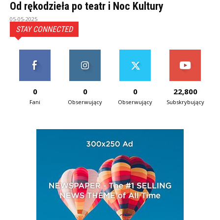
Od rękodzieła po teatr i Noc Kultury
05-05-2025
STAY CONNECTED
0
0
0
22,800
Fani
Obserwujący
Obserwujący
Subskrybujący