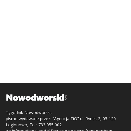
Tygodnik Nowodworski,
pismo wydawane przez: "Agencja TiO" ul. Rynek 2, 05-120
Legionowo, Tel.: 733 055 002
An informational portal focusing on news from northern