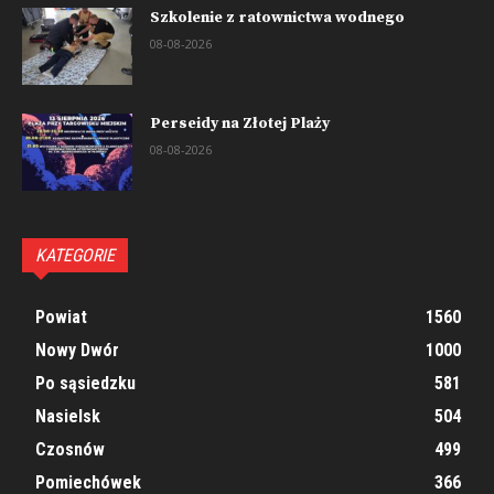
Szkolenie z ratownictwa wodnego
08-08-2026
Perseidy na Złotej Plaży
08-08-2026
KATEGORIE
Powiat
1560
Nowy Dwór
1000
Po sąsiedzku
581
Nasielsk
504
Czosnów
499
Pomiechówek
366