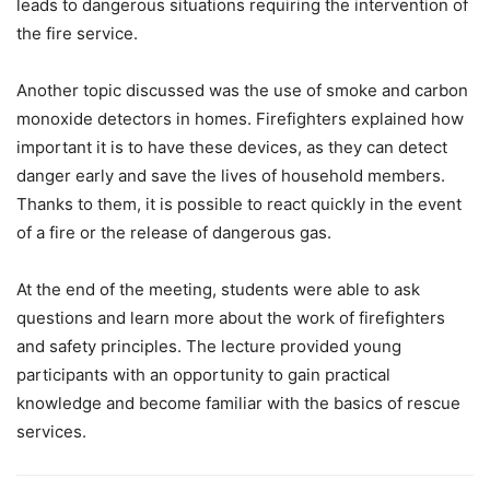
leads
to
dangerous
situations
requiring
the
intervention
of
the
fire
service.
Another
topic
discussed
was
the
use
of
smoke
and
carbon
monoxide
detectors
in
homes.
Firefighters
explained
how
important
it
is
to
have
these
devices,
as
they
can
detect
danger
early
and
save
the
lives
of
household
members.
Thanks
to
them,
it
is
possible
to
react
quickly
in
the
event
of
a
fire
or
the
release
of
dangerous
gas.
At
the
end
of
the
meeting,
students
were
able
to
ask
questions
and
learn
more
about
the
work
of
firefighters
and
safety
principles.
The
lecture
provided
young
participants
with
an
opportunity
to
gain
practical
knowledge
and
become
familiar
with
the
basics
of
rescue
services.