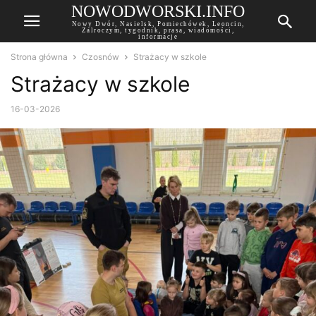
NOWODWORSKI.INFO
Nowy Dwór, Nasielsk, Pomiechówek, Leoncin,
Zalroczym, tygodnik, prasa, wiadomości,
informacje
Strona główna
Czosnów
Strażacy w szkole
Strażacy w szkole
16-03-2026