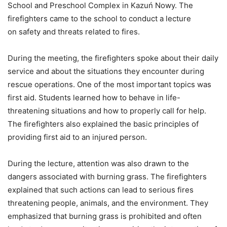
School
and
Preschool
Complex
in
Kazuń
Nowy.
The
firefighters
came
to
the
school
to
conduct
a
lecture
on
safety
and
threats
related
to
fires.
During
the
meeting,
the
firefighters
spoke
about
their
daily
service
and
about
the
situations
they
encounter
during
rescue
operations.
One
of
the
most
important
topics
was
first
aid.
Students
learned
how
to
behave
in
life-
threatening
situations
and
how
to
properly
call
for
help.
The
firefighters
also
explained
the
basic
principles
of
providing
first
aid
to
an
injured
person.
During
the
lecture,
attention
was
also
drawn
to
the
dangers
associated
with
burning
grass.
The
firefighters
explained
that
such
actions
can
lead
to
serious
fires
threatening
people,
animals,
and
the
environment.
They
emphasized
that
burning
grass
is
prohibited
and
often