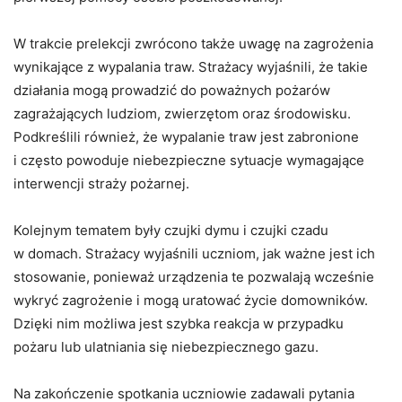
W
trakcie
prelekcji
zwrócono
także
uwagę
na
zagrożenia
wynikające
z
wypalania
traw.
Strażacy
wyjaśnili,
że
takie
działania
mogą
prowadzić
do
poważnych
pożarów
zagrażających
ludziom,
zwierzętom
oraz
środowisku.
Podkreślili
również,
że
wypalanie
traw
jest
zabronione
i
często
powoduje
niebezpieczne
sytuacje
wymagające
interwencji
straży
pożarnej.
Kolejnym
tematem
były
czujki
dymu
i
czujki
czadu
w
domach.
Strażacy
wyjaśnili
uczniom,
jak
ważne
jest
ich
stosowanie,
ponieważ
urządzenia
te
pozwalają
wcześnie
wykryć
zagrożenie
i
mogą
uratować
życie
domowników.
Dzięki
nim
możliwa
jest
szybka
reakcja
w
przypadku
pożaru
lub
ulatniania
się
niebezpiecznego
gazu.
Na
zakończenie
spotkania
uczniowie
zadawali
pytania