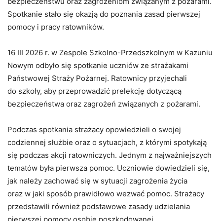
bezpieczeństwu
oraz
zagrożeniom
związanym
z
pożarami.
Spotkanie
stało
się
okazją
do
poznania
zasad
pierwszej
pomocy
i
pracy
ratowników.
16
III
2026
r.
w
Zespole
Szkolno-
Przedszkolnym
w
Kazuniu
Nowym
odbyło
się
spotkanie
uczniów
ze
strażakami
Państwowej
Straży
Pożarnej.
Ratownicy
przyjechali
do
szkoły,
aby
przeprowadzić
prelekcję
dotyczącą
bezpieczeństwa
oraz
zagrożeń
związanych
z
pożarami.
Podczas
spotkania
strażacy
opowiedzieli
o
swojej
codziennej
służbie
oraz
o
sytuacjach,
z
którymi
spotykają
się
podczas
akcji
ratowniczych.
Jednym
z
najważniejszych
tematów
była
pierwsza
pomoc.
Uczniowie
dowiedzieli
się,
jak
należy
zachować
się
w
sytuacji
zagrożenia
życia
oraz
w
jaki
sposób
prawidłowo
wezwać
pomoc.
Strażacy
przedstawili
również
podstawowe
zasady
udzielania
pierwszej
pomocy
osobie
poszkodowanej.