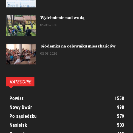
Wytchnienie nad wodą
05-08-2026
Siódemka na celowniku mieszkańców
05-08-2026
KATEGORIE
Powiat
1558
Nowy Dwór
998
Po sąsiedzku
579
Nasielsk
503