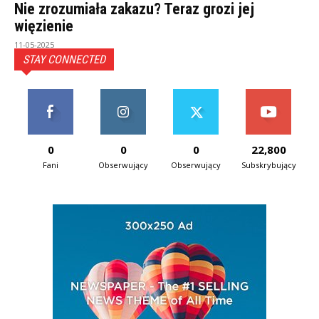
Nie zrozumiała zakazu? Teraz grozi jej
więzienie
11-05-2025
STAY CONNECTED
0
0
0
22,800
Fani
Obserwujący
Obserwujący
Subskrybujący