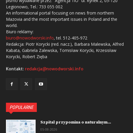
pismo wydawane przez: "Agencja TiO" ul. Rynek 2, 05-120
Legionowo, Tel.: 733 055 002
An informational portal focusing on news from northern
Mazovia and the most important issues in Poland and the
world.
Biuro reklamy:
biuro@nowodworski.info
, tel. 512-405-972
Redakcja: Piotr Korycki (red. nacz.), Barbara Malewska, Alfred
Kabata, Gabriela Zalewska, Tomisław Korycki, Krzesisław
Korycki, Robert Zięba
Kontakt:
redakcja@nowodworski.info
POPULARNE
Szpital przypomina o naturalnym...
05-08-2026