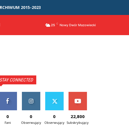
RCHIWUM 2015-2023
I
C
25
Nowy Dwór Mazowiecki
STAY CONNECTED
0
0
0
22,800
Fani
Obserwujący
Obserwujący
Subskrybujący