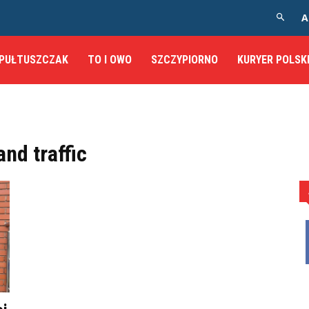
A
PUŁTUSZCZAK
TO I OWO
SZCZYPIORNO
KURYER POLSK
nd traffic