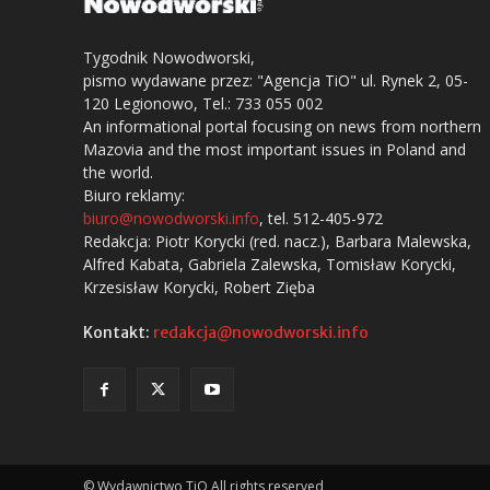
Tygodnik Nowodworski,
pismo wydawane przez: "Agencja TiO" ul. Rynek 2, 05-
120 Legionowo, Tel.: 733 055 002
An informational portal focusing on news from northern
Mazovia and the most important issues in Poland and
the world.
Biuro reklamy:
biuro@nowodworski.info
, tel. 512-405-972
Redakcja: Piotr Korycki (red. nacz.), Barbara Malewska,
Alfred Kabata, Gabriela Zalewska, Tomisław Korycki,
Krzesisław Korycki, Robert Zięba
Kontakt:
redakcja@nowodworski.info
© Wydawnictwo TiO All rights reserved