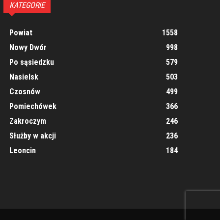
KATEGORIE
Powiat
1558
Nowy Dwór
998
Po sąsiedzku
579
Nasielsk
503
Czosnów
499
Pomiechówek
366
Zakroczym
246
Służby w akcji
236
Leoncin
184