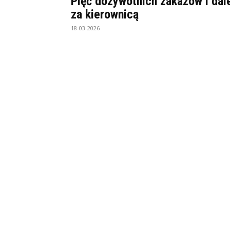
Pięć dożywotnich zakazów i dal
za kierownicą
18-03-2026