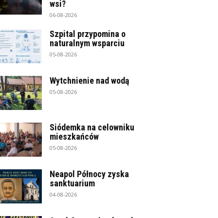
wsi?
06-08-2026
Szpital przypomina o
naturalnym wsparciu
05-08-2026
Wytchnienie nad wodą
05-08-2026
Siódemka na celowniku
mieszkańców
05-08-2026
Neapol Północy zyska
sanktuarium
04-08-2026