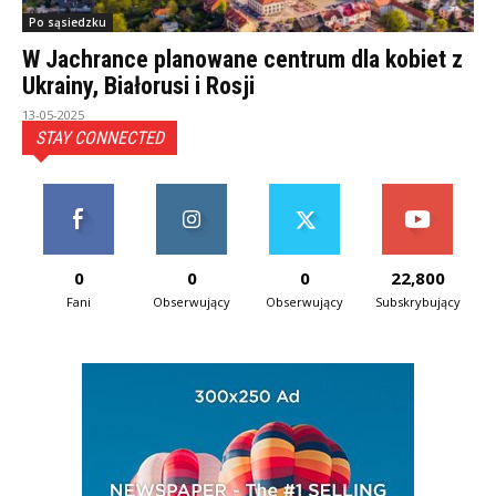
Po sąsiedzku
W Jachrance planowane centrum dla kobiet z
Ukrainy, Białorusi i Rosji
13-05-2025
STAY CONNECTED
0
0
0
22,800
Fani
Obserwujący
Obserwujący
Subskrybujący