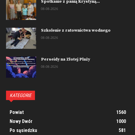
Spotkanie z panią Krystyną...
08-08-2026
Szkolenie z ratownictwa wodnego
08-08-2026
Perseidy na Złotej Plaży
08-08-2026
KATEGORIE
Powiat
1560
Nowy Dwór
1000
Po sąsiedzku
581