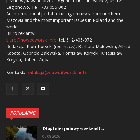
pismo wydawane przez: "Agencja TiO" ul. Rynek 2, 05-120
Legionowo, Tel.: 733 055 002
An informational portal focusing on news from northern
Mazovia and the most important issues in Poland and the
world.
Biuro reklamy:
biuro@nowodworski.info
, tel. 512-405-972
Redakcja: Piotr Korycki (red. nacz.), Barbara Malewska, Alfred
Kabata, Gabriela Zalewska, Tomisław Korycki, Krzesisław
Korycki, Robert Zięba
Kontakt:
redakcja@nowodworski.info
POPULARNE
Długi sierpniowy weekend?...
06-08-2026