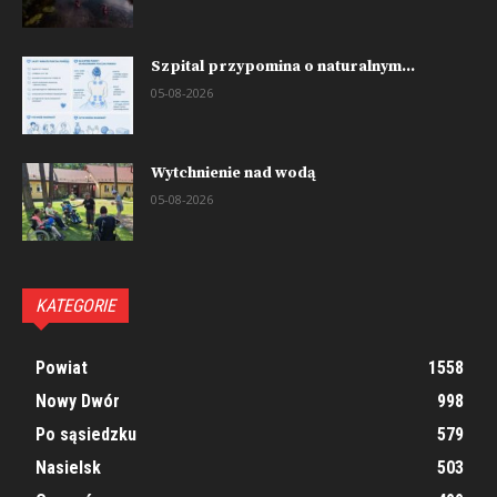
Szpital przypomina o naturalnym...
05-08-2026
Wytchnienie nad wodą
05-08-2026
KATEGORIE
Powiat
1558
Nowy Dwór
998
Po sąsiedzku
579
Nasielsk
503