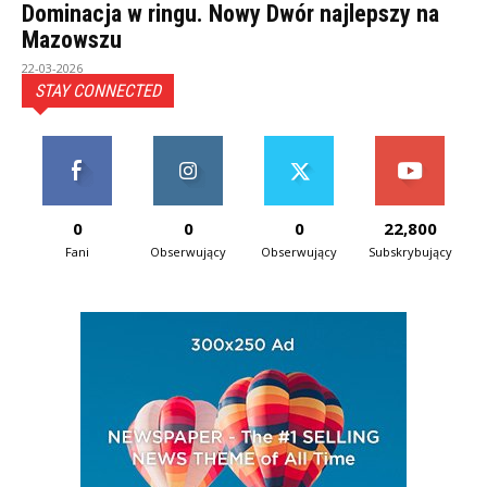
Dominacja w ringu. Nowy Dwór najlepszy na
Mazowszu
22-03-2026
STAY CONNECTED
0
0
0
22,800
Fani
Obserwujący
Obserwujący
Subskrybujący