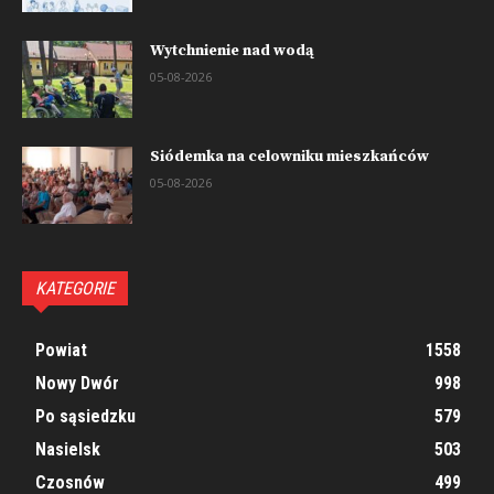
Wytchnienie nad wodą
05-08-2026
Siódemka na celowniku mieszkańców
05-08-2026
KATEGORIE
Powiat
1558
Nowy Dwór
998
Po sąsiedzku
579
Nasielsk
503
Czosnów
499