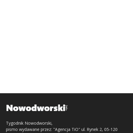
Tygodnik Nowodworski,
pismo wydawane przez: "Agencja TiO" ul. Rynek 2, 05-120