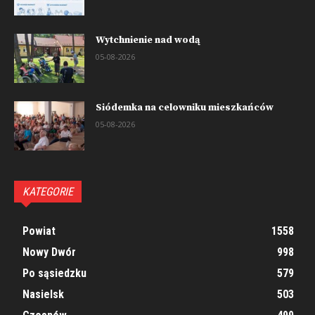
Wytchnienie nad wodą
05-08-2026
Siódemka na celowniku mieszkańców
05-08-2026
KATEGORIE
Powiat
1558
Nowy Dwór
998
Po sąsiedzku
579
Nasielsk
503