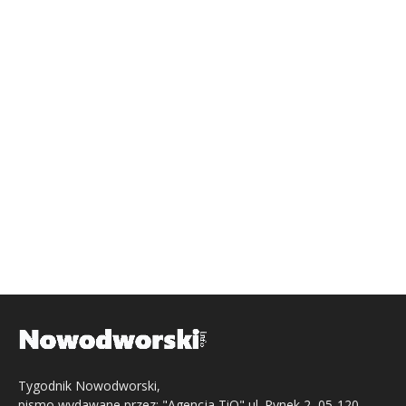
Tygodnik Nowodworski,
pismo wydawane przez: "Agencja TiO" ul. Rynek 2, 05-120