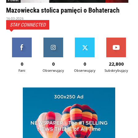
Powiat
Mazowiecka stolica pamięci o Bohaterach
16-03-2026
STAY CONNECTED
0
0
0
22,800
Fani
Obserwujący
Obserwujący
Subskrybujący