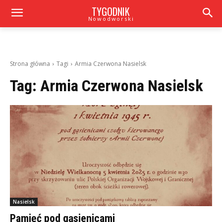
TYGODNIK
Nowodworski
Strona główna
Tagi
Armia Czerwona Nasielsk
Tag:
Armia Czerwona Nasielsk
Nasielsk
Pamięć pod gąsienicami