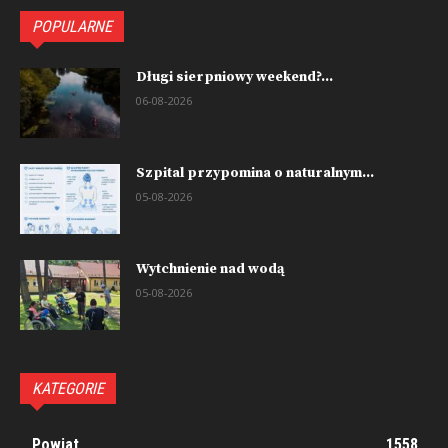
POPULARNE
Długi sierpniowy weekend?...
06-08-2026
Szpital przypomina o naturalnym...
05-08-2026
Wytchnienie nad wodą
05-08-2026
KATEGORIE
Powiat
1558