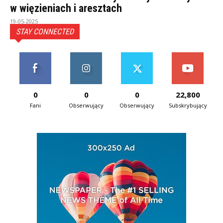
w więzieniach i aresztach
19-05-2025
STAY CONNECTED
0
0
0
22,800
Fani
Obserwujący
Obserwujący
Subskrybujący