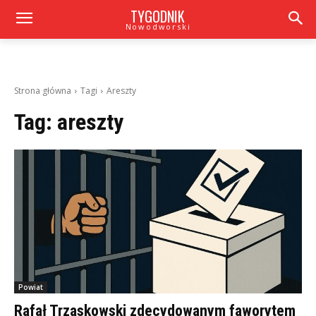
TYGODNIK
Nowodworski
Strona główna
Tagi
Areszty
Tag:
areszty
Powiat
Rafał Trzaskowski zdecydowanym faworytem