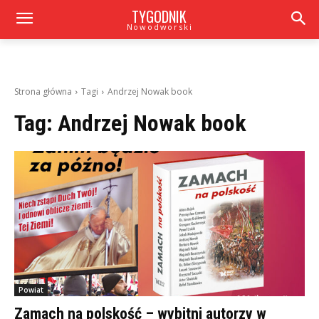
TYGODNIK
Nowodworski
Strona główna
Tagi
Andrzej Nowak book
Tag:
Andrzej Nowak book
Powiat
Zamach na polskość – wybitni autorzy w