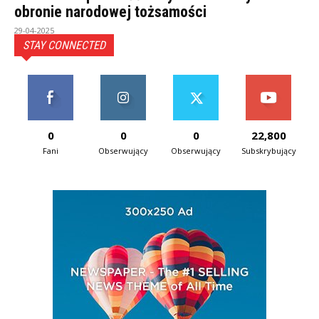
obronie narodowej tożsamości
29-04-2025
STAY CONNECTED
0
0
0
22,800
Fani
Obserwujący
Obserwujący
Subskrybujący