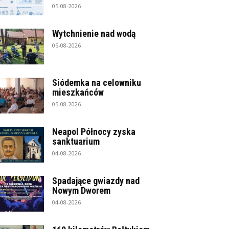
05-08-2026
Wytchnienie nad wodą
05-08-2026
Siódemka na celowniku
mieszkańców
05-08-2026
Neapol Północy zyska
sanktuarium
04-08-2026
Spadające gwiazdy nad
Nowym Dworem
04-08-2026