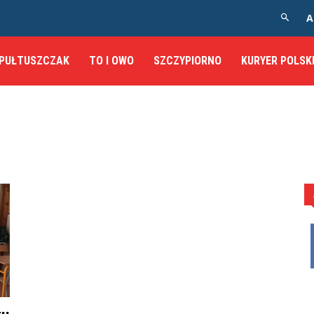
A
PUŁTUSZCZAK
TO I OWO
SZCZYPIORNO
KURYER POLSK