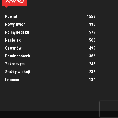
KATEGORIE
Powiat
1558
Nowy Dwór
998
Po sąsiedzku
579
Nasielsk
503
Czosnów
499
Pomiechówek
366
Zakroczym
246
Służby w akcji
236
Leoncin
184