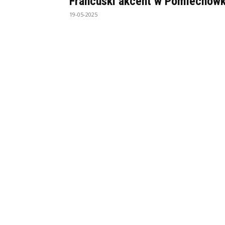
Francuski akcent w Pomiechów
19-05-2025