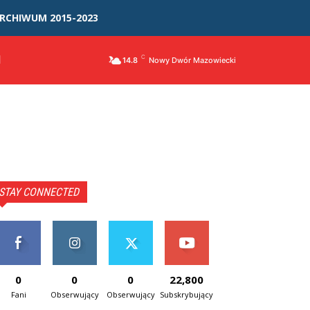
RCHIWUM 2015-2023
I
C
14.8
Nowy Dwór Mazowiecki
STAY CONNECTED
0
0
0
22,800
Fani
Obserwujący
Obserwujący
Subskrybujący