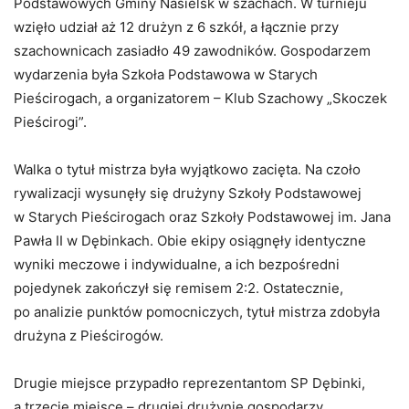
Podstawowych Gminy Nasielsk w szachach. W turnieju
wzięło udział aż 12 drużyn z 6 szkół, a łącznie przy
szachownicach zasiadło 49 zawodników. Gospodarzem
wydarzenia była Szkoła Podstawowa w Starych
Pieścirogach, a organizatorem – Klub Szachowy „Skoczek
Pieścirogi”.
Walka o tytuł mistrza była wyjątkowo zacięta. Na czoło
rywalizacji wysunęły się drużyny Szkoły Podstawowej
w Starych Pieścirogach oraz Szkoły Podstawowej im. Jana
Pawła II w Dębinkach. Obie ekipy osiągnęły identyczne
wyniki meczowe i indywidualne, a ich bezpośredni
pojedynek zakończył się remisem 2:2. Ostatecznie,
po analizie punktów pomocniczych, tytuł mistrza zdobyła
drużyna z Pieścirogów.
Drugie miejsce przypadło reprezentantom SP Dębinki,
a trzecie miejsce – drugiej drużynie gospodarzy,