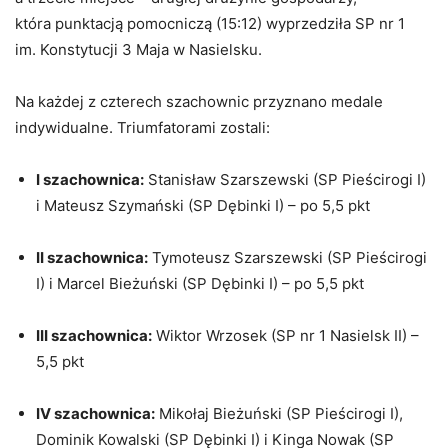
która punktacją pomocniczą (15:12) wyprzedziła SP nr 1
im. Konstytucji 3 Maja w Nasielsku.
Na każdej z czterech szachownic przyznano medale
indywidualne. Triumfatorami zostali:
I szachownica:
Stanisław Szarszewski (SP Pieścirogi I)
i Mateusz Szymański (SP Dębinki I) – po 5,5 pkt
II szachownica:
Tymoteusz Szarszewski (SP Pieścirogi
I) i Marcel Bieżuński (SP Dębinki I) – po 5,5 pkt
III szachownica:
Wiktor Wrzosek (SP nr 1 Nasielsk II) –
5,5 pkt
IV szachownica:
Mikołaj Bieżuński (SP Pieścirogi I),
Dominik Kowalski (SP Dębinki I) i Kinga Nowak (SP