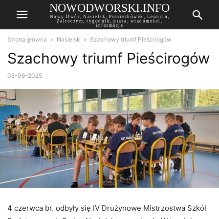
NOWODWORSKI.INFO
Nowy Dwór, Nasielsk, Pomiechówek, Leoncin,
Zalroczym, tygodnik, prasa, wiadomości,
informacje
Strona główna
Nasielsk
Szachowy triumf Pieścirogów
Szachowy triumf Pieścirogów
05-06-2025
4 czerwca br. odbyły się IV Drużynowe Mistrzostwa Szkół