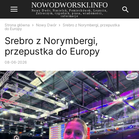
NOWODWORSKI.INFO
Nowy Dwór, Nasielsk, Pomiechówek, Leoncin,
Zalroczym, tygodnik, prasa, wiadomości,
informacje
Strona główna
Nowy Dwór
Srebro z Norymbergi, przepustka
do Europy
Srebro z Norymbergi,
przepustka do Europy
08-06-2026