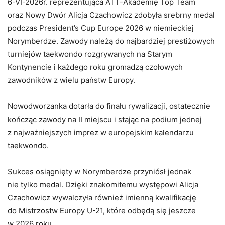
6-VI-2026r. reprezentująca ATT-Akademię Top Team
oraz Nowy Dwór Alicja Czachowicz zdobyła srebrny medal
podczas President’s Cup Europe 2026 w niemieckiej
Norymberdze. Zawody należą do najbardziej prestiżowych
turniejów taekwondo rozgrywanych na Starym
Kontynencie i każdego roku gromadzą czołowych
zawodników z wielu państw Europy.
Nowodworzanka dotarła do finału rywalizacji, ostatecznie
kończąc zawody na II miejscu i stając na podium jednej
z najważniejszych imprez w europejskim kalendarzu
taekwondo.
Sukces osiągnięty w Norymberdze przyniósł jednak
nie tylko medal. Dzięki znakomitemu występowi Alicja
Czachowicz wywalczyła również imienną kwalifikację
do Mistrzostw Europy U-21, które odbędą się jeszcze
w 2026 roku.