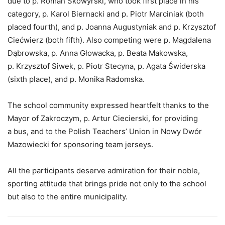
due to p. Roman Skowyrski, who took first place in his
category, p. Karol Biernacki and p. Piotr Marciniak (both
placed fourth), and p. Joanna Augustyniak and p. Krzysztof
Ciećwierz (both fifth). Also competing were p. Magdalena
Dąbrowska, p. Anna Głowacka, p. Beata Makowska,
p. Krzysztof Siwek, p. Piotr Stecyna, p. Agata Świderska
(sixth place), and p. Monika Radomska.
The school community expressed heartfelt thanks to the
Mayor of Zakroczym, p. Artur Ciecierski, for providing
a bus, and to the Polish Teachers’ Union in Nowy Dwór
Mazowiecki for sponsoring team jerseys.
All the participants deserve admiration for their noble,
sporting attitude that brings pride not only to the school
but also to the entire municipality.