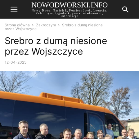
NOWODWORSKI.INFO
Nowy Dwór, Nasielsk, Pomiechówek, Leoncin,
Zalroczym, tygodnik, prasa, wiadomości,
informacje
Strona główna
Zakroczym
Srebro z dumą niesione
przez Wojszczyce
Srebro z dumą niesione
przez Wojszczyce
12-04-2025