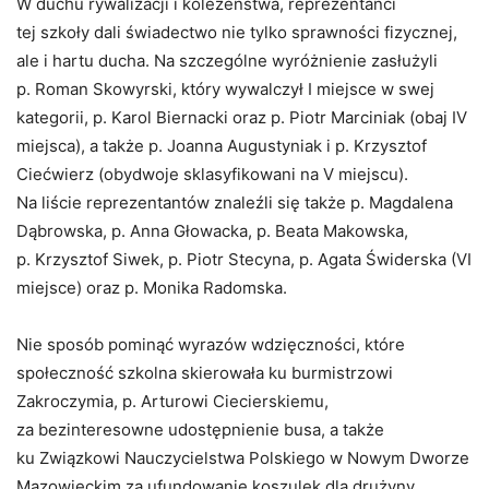
W duchu rywalizacji i koleżeństwa, reprezentanci
tej szkoły dali świadectwo nie tylko sprawności fizycznej,
ale i hartu ducha. Na szczególne wyróżnienie zasłużyli
p. Roman Skowyrski, który wywalczył I miejsce w swej
kategorii, p. Karol Biernacki oraz p. Piotr Marciniak (obaj IV
miejsca), a także p. Joanna Augustyniak i p. Krzysztof
Ciećwierz (obydwoje sklasyfikowani na V miejscu).
Na liście reprezentantów znaleźli się także p. Magdalena
Dąbrowska, p. Anna Głowacka, p. Beata Makowska,
p. Krzysztof Siwek, p. Piotr Stecyna, p. Agata Świderska (VI
miejsce) oraz p. Monika Radomska.
Nie sposób pominąć wyrazów wdzięczności, które
społeczność szkolna skierowała ku burmistrzowi
Zakroczymia, p. Arturowi Ciecierskiemu,
za bezinteresowne udostępnienie busa, a także
ku Związkowi Nauczycielstwa Polskiego w Nowym Dworze
Mazowieckim za ufundowanie koszulek dla drużyny.