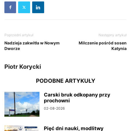
Poprzedni artykuł
Następny artykuł
Nadzieja zakwitła w Nowym
Milczenie pośród sosen
Dworze
Katynia
Piotr Korycki
PODOBNE ARTYKUŁY
Carski bruk odkopany przy
prochowni
02-08-2026
Pięć dni nauki, modlitwy