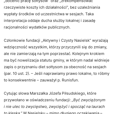
„docenić pracę sołtysów” oraz „zrekompensować
rzeczywiste koszty ich działalności”, bez uzależniania
wypłaty środków od uczestnictwa w sesjach. Taka
interpretacja oddaje ducha służby lokalnej i zasadę
racjonalności wydatków publicznych.
Członkowie fundacji „Aktywny i Czysty Nasielsk” wyrażają
wdzięczność wszystkim, którzy przyczynili się do zmiany,
ale nie zamierzają na tym poprzestać. Kolejnym krokiem
ma być nowelizacja statutu gminy, w którym nadal widnieje
zapis o przyznaniu diet sołtysom za obecność na sesjach
(par. 10 ust. 2). – Jeśli naprawiamy prawo lokalne, to róbmy
to konsekwentnie – zauważył p. Runisfun.
Cytując słowa Marszałka Józefa Piłsudskiego, które
przywołano w oświadczeniu fundacji:
„Być zwyciężonym
i nie ulec to zwycięstwo, zwyciężyć i spocząć na laurach
to klęska.”
W Nasielsku – mimo długiego oczekiwania –