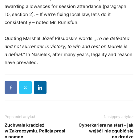
awarding allowances for session attendance (paragraph
10, section 2). – If we’re fixing local law, let’s do it
consistently – noted Mr. Runisfun.
Quoting Marshal Józef Piłsudski’s words:
„To be defeated
and not surrender is victory; to win and rest on laurels is
a defeat.”
In Nasielsk, after many years, legality and reason
have prevailed.
Poprzedni artykuł
Następny artykuł
Zuchwała kradzież
Cyberkariera na start – jak
w Zakroczymiu. Policja prosi
wejść i nie zgubić się
o pomoc
po drodze