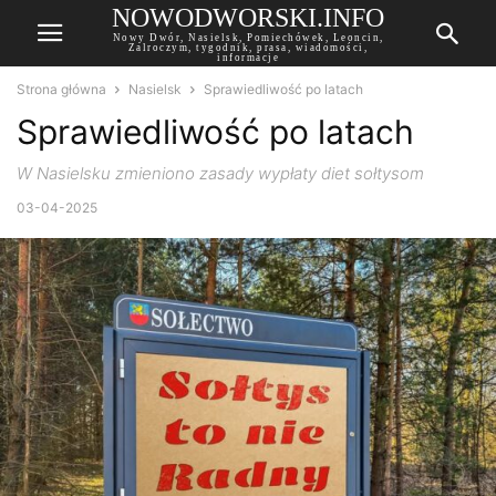
NOWODWORSKI.INFO
Nowy Dwór, Nasielsk, Pomiechówek, Leoncin,
Zalroczym, tygodnik, prasa, wiadomości,
informacje
Strona główna
Nasielsk
Sprawiedliwość po latach
Sprawiedliwość po latach
W Nasielsku zmieniono zasady wypłaty diet sołtysom
03-04-2025