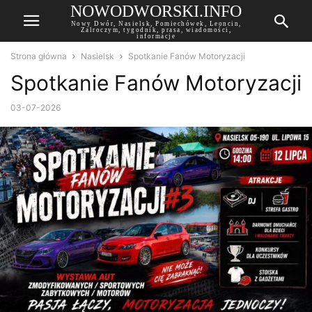
NOWODWORSKI.INFO
Nowy Dwór, Nasielsk, Pomiechówek, Leoncin,
Zalroczym, tygodnik, prasa, wiadomości,
informacje
Strona główna
Nasielsk
Spotkanie Fanów Motoryzacji
Spotkanie Fanów Motoryzacji
03-07-2026