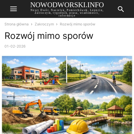
NOWODWORSKI.INFO
Nowy Dwór, Nasielsk, Pomiechówek, Leoncin,
Zalroczym, tygodnik, prasa, wiadomości,
informacje
Strona główna
Zakroczym
Rozwój mimo sporów
Rozwój mimo sporów
01-02-2026